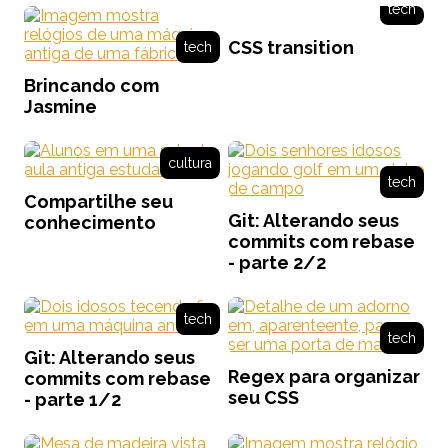
tech
CSS transition
tech
Brincando com
Jasmine
cultura
tech
Compartilhe seu
Git: Alterando seus
conhecimento
commits com rebase
- parte 2/2
tech
tech
Git: Alterando seus
Regex para organizar
commits com rebase
seu CSS
- parte 1/2