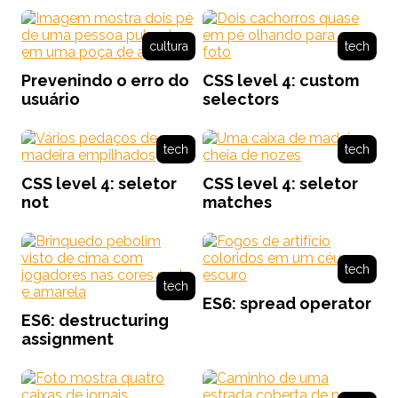
cultura
tech
Prevenindo o erro do
CSS level 4: custom
usuário
selectors
tech
tech
CSS level 4: seletor
CSS level 4: seletor
not
matches
tech
tech
ES6: spread operator
ES6: destructuring
assignment