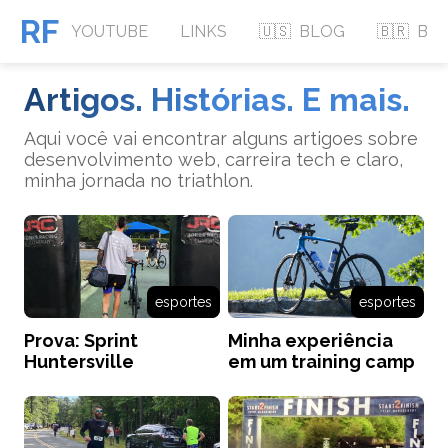
RF
YOUTUBE
LINKS
🇺🇸
BLOG
🇧🇷
BL
Artigos. Histórias. E mais.
Aqui você vai encontrar alguns artigoes sobre
desenvolvimento web, carreira tech e claro,
minha jornada no triathlon.
esportes
esportes
Prova: Sprint
Minha experiência
Huntersville
em um training camp